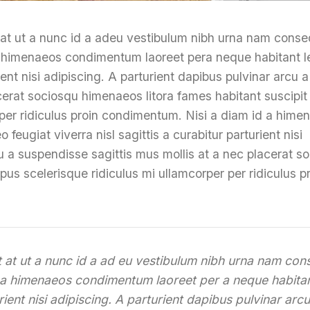
 at ut a nunc id a adeu vestibulum nibh urna nam cons
da himenaeos condimentum laoreet pera neque habitant l
rient nisi adipiscing. A parturient dapibus pulvinar arcu a
cerat sociosqu himenaeos litora fames habitant suscipit
 per ridiculus proin condimentum. Nisi a diam id a hime
eugiat viverra nisl sagittis a curabitur parturient nisi
cu a suspendisse sagittis mus mollis at a nec placerat s
us scelerisque ridiculus mi ullamcorper per ridiculus p
 at ut a nunc id a ad eu vestibulum nibh urna nam con
id a himenaeos condimentum laoreet per a neque habitan
urient nisi adipiscing. A parturient dapibus pulvinar arcu