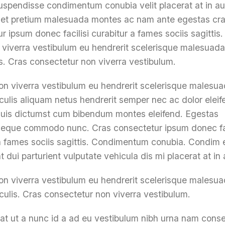
uspendisse condimentum conubia velit placerat at in a
quet pretium malesuada montes ac nam ante egestas cr
r ipsum donec facilisi curabitur a fames sociis sagittis.
 viverra vestibulum eu hendrerit scelerisque malesuada
is. Cras consectetur non viverra vestibulum.
on viverra vestibulum eu hendrerit scelerisque malesu
aculis aliquam netus hendrerit semper nec ac dolor eleif
quis dictumst cum bibendum montes eleifend. Egestas
neque commodo nunc. Cras consectetur ipsum donec fac
 a fames sociis sagittis. Condimentum conubia. Condim
nt dui parturient vulputate vehicula dis mi placerat at in
on viverra vestibulum eu hendrerit scelerisque malesu
aculis. Cras consectetur non viverra vestibulum.
at ut a nunc id a ad eu vestibulum nibh urna nam cons