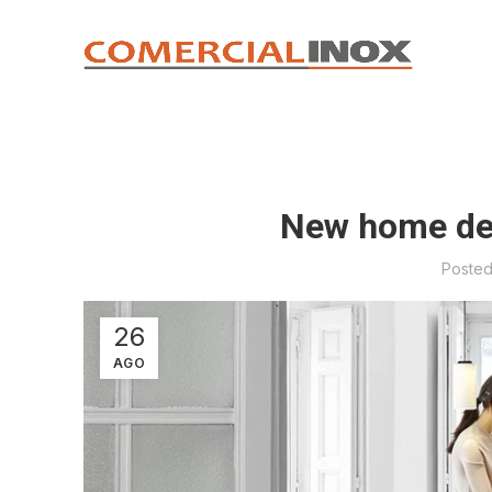
New home de
Poste
26
AGO