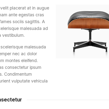
lit placerat at in augue
nam ante egestas cras
fames sociis sagittis. A
scelerisque malesuada ad
a vestibulum.
t scelerisque malesuada
semper nec ac dolor
um montes eleifend.
s consectetur ipsum
ttis. Condimentum
rient vulputate vehicula
nsectetur