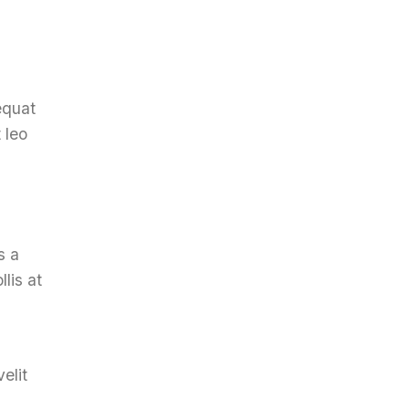
equat
 leo
s a
lis at
elit