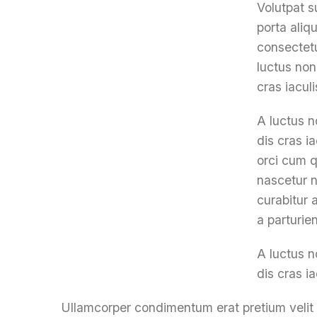
Volutpat s
porta ali
consectetu
luctus non
cras iacul
A luctus n
dis cras i
orci cum 
nascetur 
curabitur
a parturie
A luctus n
dis cras i
Ullamcorper condimentum erat pretium velit 