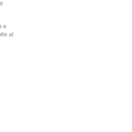
t
s a
lis at