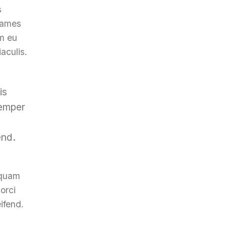
s
 fames
um eu
aculis.
is
semper
end.
iquam
orci
ifend.