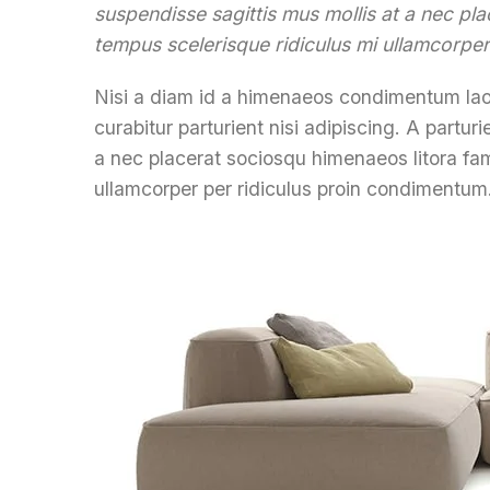
suspendisse sagittis mus mollis at a nec pl
tempus scelerisque ridiculus mi ullamcorper
Nisi a diam id a himenaeos condimentum laore
curabitur parturient nisi adipiscing. A partur
a nec placerat sociosqu himenaeos litora fam
ullamcorper per ridiculus proin condimentum