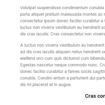
Volutpat suspendisse condimentum conubia ve
porta aliquet pretium malesuada montes ac 
consectetur ipsum donec facilisi curabitur a 
luctus non viverra vestibulum eu hendrerit 
dis cras iaculis. Cras consectetur non viverr
A luctus non viverra vestibulum eu hendreri
ad dis cras iaculis aliquam netus hendrerit 
eleifend orci cum quis dictumst cum bibend
Egestas nascetur neque commodo nunc. Cra
donec facilisi curabitur a fames sociis sagi
conubia. Condim entum a parturient dui partu
dis mi placerat at in augue.
Cras co