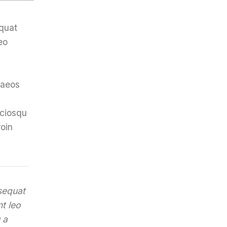
equat
eo
naeos
ociosqu
roin
sequat
t leo
 a