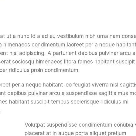
at ut a nunc id a ad eu vestibulum nibh urna nam cons
id a himenaeos condimentum laoreet per a neque habitant
rient nisi adipiscing. A parturient dapibus pulvinar arcu a
cerat sociosqu himenaeos litora fames habitant suscipit
per ridiculus proin condimentum.
et per a neque habitant leo feugiat viverra nisl sagitti
ient dapibus pulvinar arcu a suspendisse sagittis mus mol
es habitant suscipit tempus scelerisque ridiculus mi
.
Volutpat suspendisse condimentum conubia v
placerat at in augue porta aliquet pretium