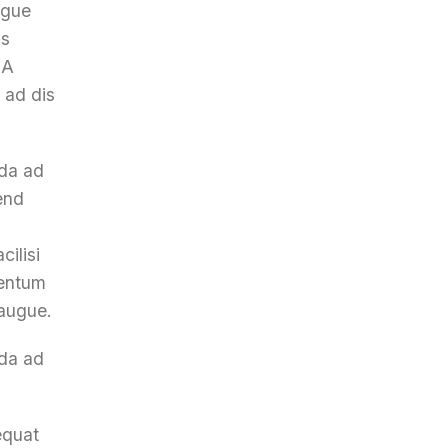
ugue
as
 A
 ad dis
ada ad
end
ilisi
 entum
 augue.
ada ad
equat